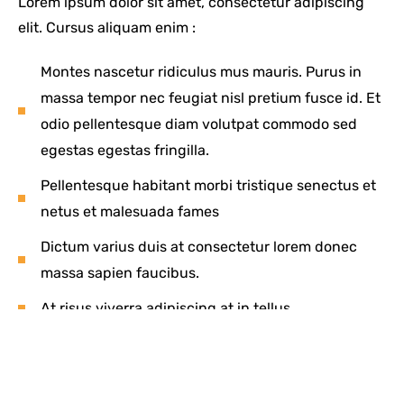
Lorem ipsum dolor sit amet, consectetur adipiscing
elit. Cursus aliquam enim :
Montes nascetur ridiculus mus mauris. Purus in
massa tempor nec feugiat nisl pretium fusce id. Et
odio pellentesque diam volutpat commodo sed
egestas egestas fringilla.
Pellentesque habitant morbi tristique senectus et
netus et malesuada fames
Dictum varius duis at consectetur lorem donec
massa sapien faucibus.
At risus viverra adipiscing at in tellus.
Aliquam sem et tortor consequat id porta nibh
venenatis. Amet consectetur adipiscing elit duis
tristique sollicitudin nibh.